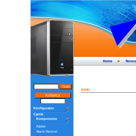
Home
Novos
Artikl
Konfigurator
Cjenik
Komponente
Adobe
Alarm-Senzori