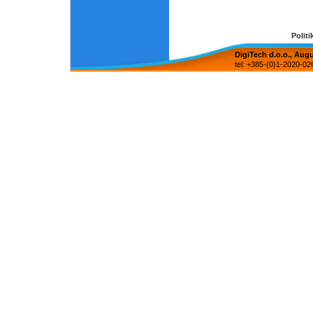
Politi
DigiTech d.o.o., Aug
tel: +385-(0)1-2020-02