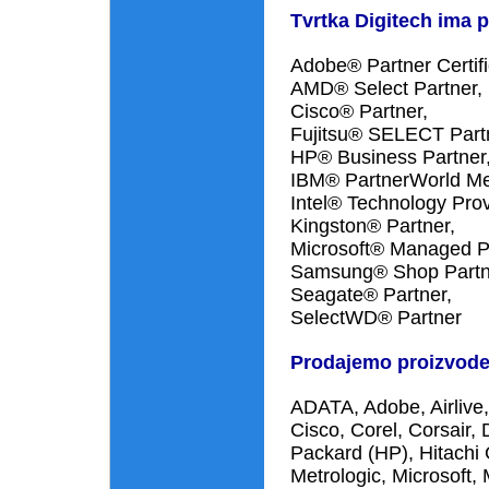
Tvrtka Digitech ima 
Adobe® Partner Certifi
AMD® Select Partner,
Cisco® Partner,
Fujitsu® SELECT Part
HP® Business Partner
IBM® PartnerWorld M
Intel® Technology Prov
Kingston® Partner,
Microsoft® Managed Pa
Samsung® Shop Partn
Seagate® Partner,
SelectWD® Partner
Prodajemo proizvode 
ADATA, Adobe, Airliv
Cisco, Corel, Corsair,
Packard (HP), Hitachi 
Metrologic, Microsoft,