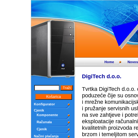
Home
Novos
DigiTech d.o.o.
Tvrtka DigiTech d.o.o.
poduzeće čije su osnov
i mrežne komunikacijs
Konfigurator
i pružanje servisnih u
Cjenik
na sve zahtjeve i potre
Komponente
eksploatacije računaln
Računala
kvalitetnih proizvoda r
Cjenik
brzom i temeljitom serv
Načini plaćanja