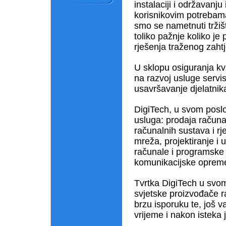
instalaciji i održavanj
korisnikovim potrebama
smo se nametnuti tržiš
toliko pažnje koliko je
rješenja traženog zaht
U sklopu osiguranja kv
na razvoj usluge servis
usavršavanje djelatnik
DigiTech, u svom poslo
usluga: prodaja računa
računalnih sustava i rj
mreža, projektiranje i
računale i programske
komunikacijske oprem
Tvrtka DigiTech u svo
svjetske proizvođače
brzu isporuku te, još v
vrijeme i nakon isteka 