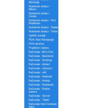
Memorije
Notebook dodaci -
Miševi
Notebook dodaci -
Ostalo
Notebook dodaci - Port
Replikator
Notebook dodaci - Stalak
Notebook dodaci - Torbe
Optički uređaji
PDA / Auto Navigacija
POS oprema
Projektori i platna
Računala - All In One
Računala - Barebone
Računala - Desktop
Računala - dodaci
Računala - Jamstvo
Računala - miš
Računala - Netbook
Računala - Nettop
Računala - Notebook
Računala - Radne
stanice
Računala - Server
Računala - Tablet
Računala Intel Compute
Stick