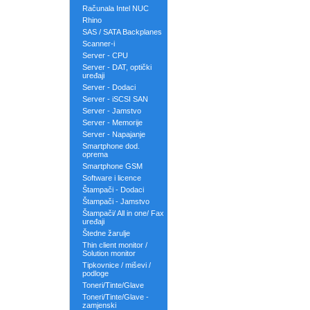
Računala Intel NUC
Rhino
SAS / SATA Backplanes
Scanner-i
Server - CPU
Server - DAT, optički
uređaji
Server - Dodaci
Server - iSCSI SAN
Server - Jamstvo
Server - Memorije
Server - Napajanje
Smartphone dod.
oprema
Smartphone GSM
Software i licence
Štampači - Dodaci
Štampači - Jamstvo
Štampači/ All in one/ Fax
uređaji
Štedne žarulje
Thin client monitor /
Solution monitor
Tipkovnice / miševi /
podloge
Toneri/Tinte/Glave
Toneri/Tinte/Glave -
zamjenski