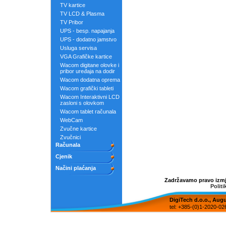
TV kartice
TV LCD & Plasma
TV Pribor
UPS - besp. napajanja
UPS - dodatno jamstvo
Usluga servisa
VGA Grafičke kartice
Wacom digitane olovke i
pribor uređaja na dodir
Wacom dodatna oprema
Wacom grafički tableti
Wacom Interaktivni LCD
zasloni s olovkom
Wacom tablet računala
WebCam
Zvučne kartice
Zvučnici
Računala
Cjenik
Načini plaćanja
Zadržavamo pravo izmje
Politi
DigiTech d.o.o., Aug
tel: +385-(0)1-2020-02