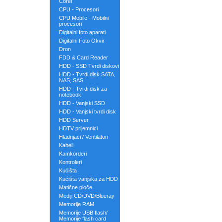
Corel
CPU - Procesori
CPU Mobile - Mobilni
procesori
Digitalni foto aparati
Digitalni Foto Okvir
Dron
FDD & Card Reader
HDD - SSD Tvrdi diskovi
HDD - Tvrdi disk SATA,
NAS, SAS
HDD - Tvrdi disk za
notebook
HDD - Vanjski SSD
HDD - Vanjski tvrdi disk
HDD Server
HDTV prijemnici
Hladnjaci / Ventilatori
Kabeli
Kamkorderi
Kontroleri
Kućišta
Kućišta vanjska za HDD
Matične ploče
Mediji CD/DVD/Blueray
Memorije RAM
Memorije USB flash/
Memorije flash card