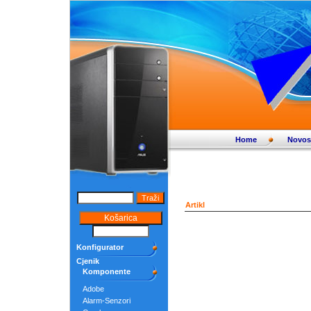
Home
Novos
Artikl
Konfigurator
Cjenik
Komponente
Adobe
Alarm-Senzori