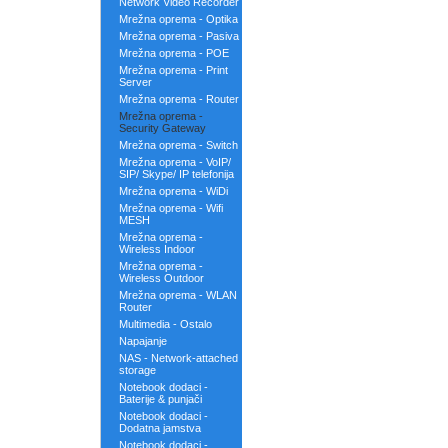
Network Video Recorder
Mrežna oprema - Optika
Mrežna oprema - Pasiva
Mrežna oprema - POE
Mrežna oprema - Print
Server
Mrežna oprema - Router
Mrežna oprema -
Security Gateway
Mrežna oprema - Switch
Mrežna oprema - VoIP/
SIP/ Skype/ IP telefonija
Mrežna oprema - WiDi
Mrežna oprema - Wifi
MESH
Mrežna oprema -
Wireless Indoor
Mrežna oprema -
Wireless Outdoor
Mrežna oprema - WLAN
Router
Multimedia - Ostalo
Napajanje
NAS - Network-attached
storage
Notebook dodaci -
Baterije & punjači
Notebook dodaci -
Dodatna jamstva
Notebook dodaci -