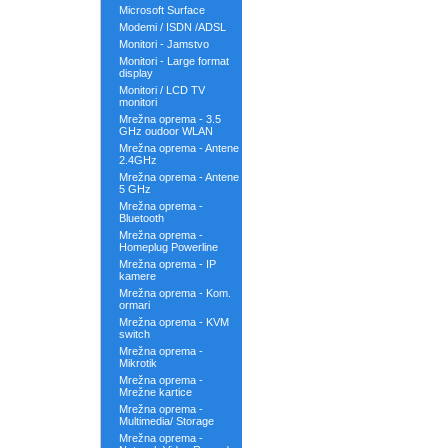
Microsoft Surface
Modemi / ISDN /ADSL
Monitori - Jamstvo
Monitori - Large format
display
Monitori / LCD TV
monitori
Mrežna oprema - 3.5
GHz oudoor WLAN
Mrežna oprema - Antene
2.4GHz
Mrežna oprema - Antene
5 GHz
Mrežna oprema -
Bluetooth
Mrežna oprema -
Homeplug Powerline
Mrežna oprema - IP
kamere
Mrežna oprema - Kom.
ormari
Mrežna oprema - KVM
switch
Mrežna oprema -
Mikrotik
Mrežna oprema -
Mrežne kartice
Mrežna oprema -
Multimedia/ Storage
Mrežna oprema -