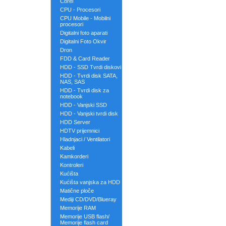
Corel
CPU - Procesori
CPU Mobile - Mobilni
procesori
Digitalni foto aparati
Digitalni Foto Okvir
Dron
FDD & Card Reader
HDD - SSD Tvrdi diskovi
HDD - Tvrdi disk SATA,
NAS, SAS
HDD - Tvrdi disk za
notebook
HDD - Vanjski SSD
HDD - Vanjski tvrdi disk
HDD Server
HDTV prijemnici
Hladnjaci / Ventilatori
Kabeli
Kamkorderi
Kontroleri
Kućišta
Kućišta vanjska za HDD
Matične ploče
Mediji CD/DVD/Blueray
Memorije RAM
Memorije USB flash/
Memorije flash card