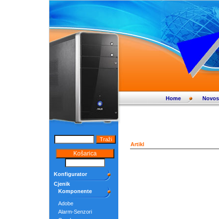
Home
Novos
Artikl
Konfigurator
Cjenik
Komponente
Adobe
Alarm-Senzori