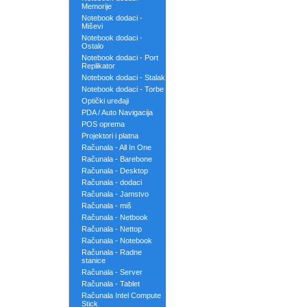
Memorije
Notebook dodaci -
Miševi
Notebook dodaci -
Ostalo
Notebook dodaci - Port
Replikator
Notebook dodaci - Stalak
Notebook dodaci - Torbe
Optički uređaji
PDA / Auto Navigacija
POS oprema
Projektori i platna
Računala - All In One
Računala - Barebone
Računala - Desktop
Računala - dodaci
Računala - Jamstvo
Računala - miš
Računala - Netbook
Računala - Nettop
Računala - Notebook
Računala - Radne
stanice
Računala - Server
Računala - Tablet
Računala Intel Compute
Stick