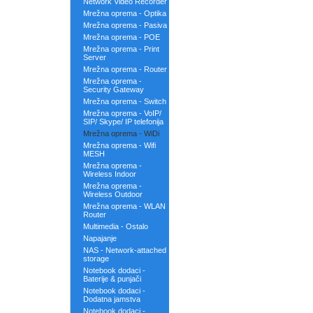
Network Video Recorder
Mrežna oprema - Optika
Mrežna oprema - Pasiva
Mrežna oprema - POE
Mrežna oprema - Print
Server
Mrežna oprema - Router
Mrežna oprema -
Security Gateway
Mrežna oprema - Switch
Mrežna oprema - VoIP/
SIP/ Skype/ IP telefonija
Mrežna oprema - WiDi
Mrežna oprema - Wifi
MESH
Mrežna oprema -
Wireless Indoor
Mrežna oprema -
Wireless Outdoor
Mrežna oprema - WLAN
Router
Multimedia - Ostalo
Napajanje
NAS - Network-attached
storage
Notebook dodaci -
Baterije & punjači
Notebook dodaci -
Dodatna jamstva
Notebook dodaci -