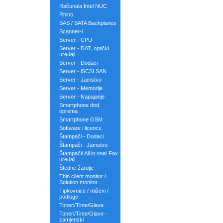
Računala Intel NUC
Rhino
SAS / SATA Backplanes
Scanner-i
Server - CPU
Server - DAT, optički
uređaji
Server - Dodaci
Server - iSCSI SAN
Server - Jamstvo
Server - Memorije
Server - Napajanje
Smartphone dod.
oprema
Smartphone GSM
Software i licence
Štampači - Dodaci
Štampači - Jamstvo
Štampači/ All in one/ Fax
uređaji
Štedne žarulje
Thin client monitor /
Solution monitor
Tipkovnice / miševi /
podloge
Toneri/Tinte/Glave
Toneri/Tinte/Glave -
zamjenski