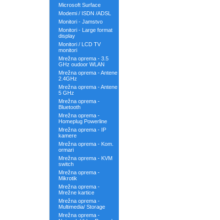
Microsoft Surface
Modemi / ISDN /ADSL
Monitori - Jamstvo
Monitori - Large format
display
Monitori / LCD TV
monitori
Mrežna oprema - 3.5
GHz oudoor WLAN
Mrežna oprema - Antene
2.4GHz
Mrežna oprema - Antene
5 GHz
Mrežna oprema -
Bluetooth
Mrežna oprema -
Homeplug Powerline
Mrežna oprema - IP
kamere
Mrežna oprema - Kom.
ormari
Mrežna oprema - KVM
switch
Mrežna oprema -
Mikrotik
Mrežna oprema -
Mrežne kartice
Mrežna oprema -
Multimedia/ Storage
Mrežna oprema -