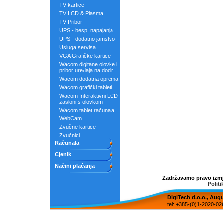
TV kartice
TV LCD & Plasma
TV Pribor
UPS - besp. napajanja
UPS - dodatno jamstvo
Usluga servisa
VGA Grafičke kartice
Wacom digitane olovke i
pribor uređaja na dodir
Wacom dodatna oprema
Wacom grafički tableti
Wacom Interaktivni LCD
zasloni s olovkom
Wacom tablet računala
WebCam
Zvučne kartice
Zvučnici
Računala
Cjenik
Načini plaćanja
Zadržavamo pravo izmje
Politi
DigiTech d.o.o., Aug
tel: +385-(0)1-2020-02