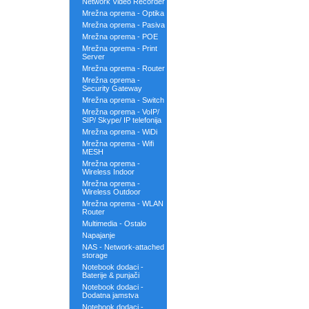
Network Video Recorder
Mrežna oprema - Optika
Mrežna oprema - Pasiva
Mrežna oprema - POE
Mrežna oprema - Print
Server
Mrežna oprema - Router
Mrežna oprema -
Security Gateway
Mrežna oprema - Switch
Mrežna oprema - VoIP/
SIP/ Skype/ IP telefonija
Mrežna oprema - WiDi
Mrežna oprema - Wifi
MESH
Mrežna oprema -
Wireless Indoor
Mrežna oprema -
Wireless Outdoor
Mrežna oprema - WLAN
Router
Multimedia - Ostalo
Napajanje
NAS - Network-attached
storage
Notebook dodaci -
Baterije & punjači
Notebook dodaci -
Dodatna jamstva
Notebook dodaci -