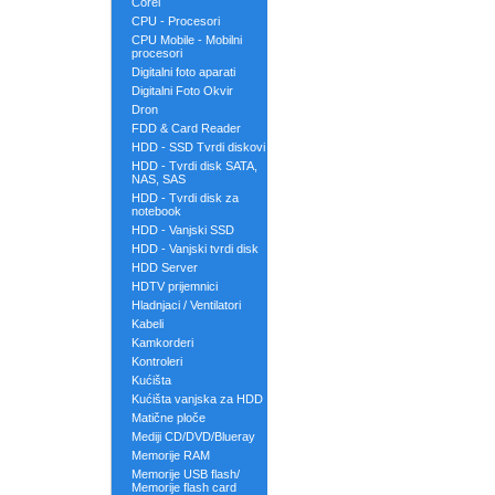
Corel
CPU - Procesori
CPU Mobile - Mobilni
procesori
Digitalni foto aparati
Digitalni Foto Okvir
Dron
FDD & Card Reader
HDD - SSD Tvrdi diskovi
HDD - Tvrdi disk SATA,
NAS, SAS
HDD - Tvrdi disk za
notebook
HDD - Vanjski SSD
HDD - Vanjski tvrdi disk
HDD Server
HDTV prijemnici
Hladnjaci / Ventilatori
Kabeli
Kamkorderi
Kontroleri
Kućišta
Kućišta vanjska za HDD
Matične ploče
Mediji CD/DVD/Blueray
Memorije RAM
Memorije USB flash/
Memorije flash card