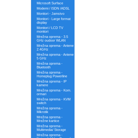
Microsoft Surface
Modemi / ISDN /ADSL
Monitori - Jamstvo
Monitori - Large format
display
Monitori / LCD TV
monitori
Mrežna oprema - 3.5
GHz oudoor WLAN
Mrežna oprema - Antene
2.4GHz
Mrežna oprema - Antene
5 GHz
Mrežna oprema -
Bluetooth
Mrežna oprema -
Homeplug Powerline
Mrežna oprema - IP
kamere
Mrežna oprema - Kom.
ormari
Mrežna oprema - KVM
switch
Mrežna oprema -
Mikrotik
Mrežna oprema -
Mrežne kartice
Mrežna oprema -
Multimedia/ Storage
Mrežna oprema -