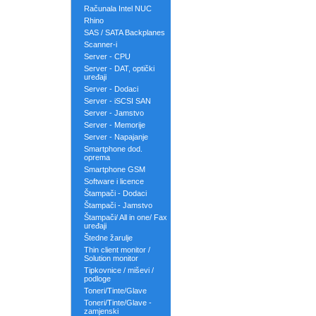
Računala Intel NUC
Rhino
SAS / SATA Backplanes
Scanner-i
Server - CPU
Server - DAT, optički
uređaji
Server - Dodaci
Server - iSCSI SAN
Server - Jamstvo
Server - Memorije
Server - Napajanje
Smartphone dod.
oprema
Smartphone GSM
Software i licence
Štampači - Dodaci
Štampači - Jamstvo
Štampači/ All in one/ Fax
uređaji
Štedne žarulje
Thin client monitor /
Solution monitor
Tipkovnice / miševi /
podloge
Toneri/Tinte/Glave
Toneri/Tinte/Glave -
zamjenski