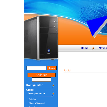
Home
Novos
Artikl
Konfigurator
Cjenik
Komponente
Adobe
Alarm-Senzori