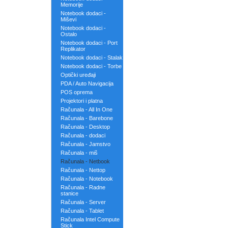
Memorije
Notebook dodaci -
Miševi
Notebook dodaci -
Ostalo
Notebook dodaci - Port
Replikator
Notebook dodaci - Stalak
Notebook dodaci - Torbe
Optički uređaji
PDA / Auto Navigacija
POS oprema
Projektori i platna
Računala - All In One
Računala - Barebone
Računala - Desktop
Računala - dodaci
Računala - Jamstvo
Računala - miš
Računala - Netbook
Računala - Nettop
Računala - Notebook
Računala - Radne
stanice
Računala - Server
Računala - Tablet
Računala Intel Compute
Stick