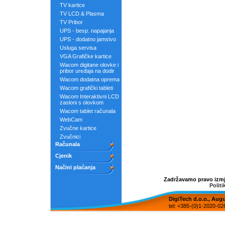
TV kartice
TV LCD & Plasma
TV Pribor
UPS - besp. napajanja
UPS - dodatno jamstvo
Usluga servisa
VGA Grafičke kartice
Wacom digitane olovke i
pribor uređaja na dodir
Wacom dodatna oprema
Wacom grafički tableti
Wacom Interaktivni LCD
zasloni s olovkom
Wacom tablet računala
WebCam
Zvučne kartice
Zvučnici
Računala
Cjenik
Načini plaćanja
Zadržavamo pravo izmje
Politi
DigiTech d.o.o., Aug
tel: +385-(0)1-2020-02