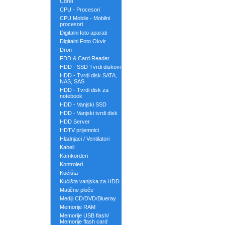
Corel
CPU - Procesori
CPU Mobile - Mobilni
procesori
Digitalni foto aparati
Digitalni Foto Okvir
Dron
FDD & Card Reader
HDD - SSD Tvrdi diskovi
HDD - Tvrdi disk SATA,
NAS, SAS
HDD - Tvrdi disk za
notebook
HDD - Vanjski SSD
HDD - Vanjski tvrdi disk
HDD Server
HDTV prijemnici
Hladnjaci / Ventilatori
Kabeli
Kamkorderi
Kontroleri
Kućišta
Kućišta vanjska za HDD
Matične ploče
Mediji CD/DVD/Blueray
Memorije RAM
Memorije USB flash/
Memorije flash card