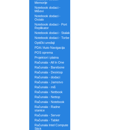
Memorije
Notebook dodaci -
Miševi
Notebook dodaci -
Ostalo
Notebook dodaci - Port
Replikator
Notebook dodaci - Stalak
Notebook dodaci - Torbe
Optički uređaji
PDA / Auto Navigacija
POS oprema
Projektori i platna
Računala - All In One
Računala - Barebone
Računala - Desktop
Računala - dodaci
Računala - Jamstvo
Računala - miš
Računala - Netbook
Računala - Nettop
Računala - Notebook
Računala - Radne
stanice
Računala - Server
Računala - Tablet
Računala Intel Compute
Stick