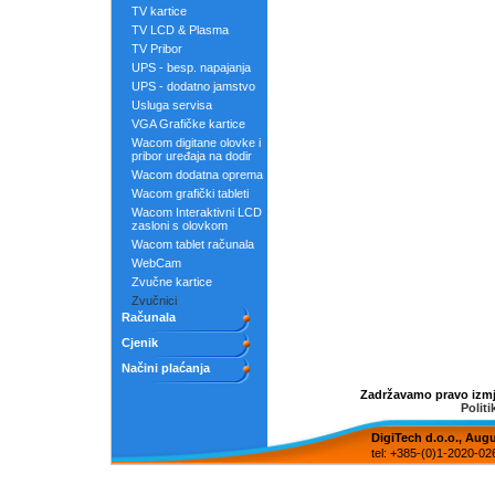
TV kartice
TV LCD & Plasma
TV Pribor
UPS - besp. napajanja
UPS - dodatno jamstvo
Usluga servisa
VGA Grafičke kartice
Wacom digitane olovke i
pribor uređaja na dodir
Wacom dodatna oprema
Wacom grafički tableti
Wacom Interaktivni LCD
zasloni s olovkom
Wacom tablet računala
WebCam
Zvučne kartice
Zvučnici
Računala
Cjenik
Načini plaćanja
Zadržavamo pravo izmje
Politi
DigiTech d.o.o., Aug
tel: +385-(0)1-2020-02