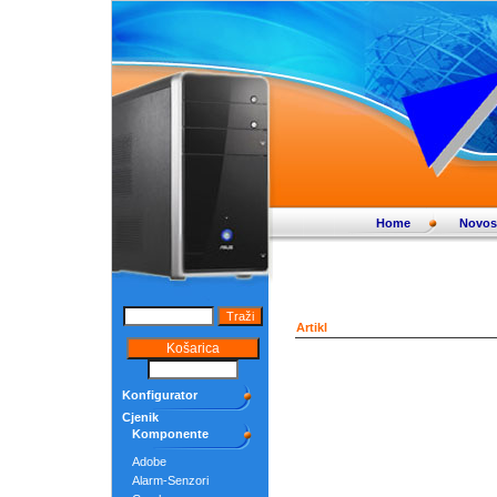
Home
Novos
Artikl
Konfigurator
Cjenik
Komponente
Adobe
Alarm-Senzori