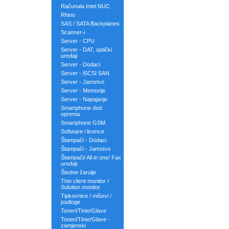
Računala Intel NUC
Rhino
SAS / SATA Backplanes
Scanner-i
Server - CPU
Server - DAT, optički
uređaji
Server - Dodaci
Server - iSCSI SAN
Server - Jamstvo
Server - Memorije
Server - Napajanje
Smartphone dod.
oprema
Smartphone GSM
Software i licence
Štampači - Dodaci
Štampači - Jamstvo
Štampači/ All in one/ Fax
uređaji
Štedne žarulje
Thin client monitor /
Solution monitor
Tipkovnice / miševi /
podloge
Toneri/Tinte/Glave
Toneri/Tinte/Glave -
zamjenski