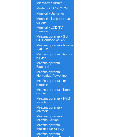
Microsoft Surface
Modemi / ISDN /ADSL
Monitori - Jamstvo
Monitori - Large format
display
Monitori / LCD TV
monitori
Mrežna oprema - 3.5
GHz oudoor WLAN
Mrežna oprema - Antene
2.4GHz
Mrežna oprema - Antene
5 GHz
Mrežna oprema -
Bluetooth
Mrežna oprema -
Homeplug Powerline
Mrežna oprema - IP
kamere
Mrežna oprema - Kom.
ormari
Mrežna oprema - KVM
switch
Mrežna oprema -
Mikrotik
Mrežna oprema -
Mrežne kartice
Mrežna oprema -
Multimedia/ Storage
Mrežna oprema -