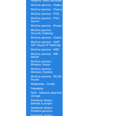
Network Video Recorder
Mrežna oprema - Optika
Mrežna oprema - Pasiva
Mrežna oprema - POE
Mrežna oprema - Print
Server
Mrežna oprema - Router
Mrežna oprema -
Security Gateway
Mrežna oprema - Switch
Mrežna oprema - VoIP/
SIP/ Skype/ IP telefonija
Mrežna oprema - WiDi
Mrežna oprema - Wifi
MESH
Mrežna oprema -
Wireless Indoor
Mrežna oprema -
Wireless Outdoor
Mrežna oprema - WLAN
Router
Multimedia - Ostalo
Napajanje
NAS - Network-attached
storage
Notebook dodaci -
Baterije & punjači
Notebook dodaci -
Dodatna jamstva
Notebook dodaci -